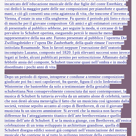
incaricato dell’educazione musicale delle due figlie del conte Esterhàzy, a
cui dedicò la maggior parte delle sue composizioni per pianoforte e quattro
mani, e ciò gli consentì una certa agiatezza di vita, che trascorse d’inverno a
Vienna, d’estate in una villa ungherese. Fu questo il periodo più lieto e ricco
di musiche per il giovane compositore. Gli amici e gli estimatori cercavano
di presentarlo al pubblico sebbene, per seguire la moda, si cercasse di far
prevalere lo Schubert operista, eseguendo perciò le musiche meno
rappresentative della sua arte. Furono presentate al pubblico l’operetta Die
Zwillingsbrüder e l’opera Die Zauberharfe, della quale rimase l’ouverture
intitolata Rosamunde. Non lo favorì neppure l’esecuzione dell’oratorio
incompiuto Lazarus, composto nel 1820. I più rilevanti successi sono invece
legati ai lieder, alcuni pubblicati persino per sottoscrizione.Affannato dalla
febbrile ansia del comporre, Schubert trascorse quasi nell’ombra e in modo
disordinato i pochi anni di vita.
Dopo un periodo di riposo, intraprese e condusse a termine composizioni
giudicate poi fra i suoi capolavori; fra queste, figura il ciclo liederistico
Winterreise che basterebbe da solo a testimoniare della genialità
schubertiana.Non consapevolmente conosciuta dai suoi contemporanei, la
musica di Schubert fu tuttavia avvolta da un astratto alone di celebrità, tanto
che non destò alcuna meraviglia il fatto che un musicista così ignorato dalla
società, venisse sepolto accanto al corpo di Beethoven, di cui il giovane
musicista fu un sincero ammiratore. Si avvertì che la musica non faceva
differenze fra l’atteggiamento titanico dell’arte beethoveniana e quello
intimo dell’arte di Schubert. E se la musica giunge, con Beethoven, all’eroica
celebrazione di un tema sviluppato in architetture grandiose, quella di
Schubert disegna edifici sonori già compiuti nell’enunciazione del motivo
musicale che contiene in sé tutto lo sviluppo interiore della composizione.