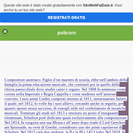
Questo sito web è stato creato gratuitamente con
SitoWebFaiDate.it
. Vuoi
anche tu un tuo sito web?
REGISTRATI GRATIS
policoro
Compositore austriaco. Figlio d’un maestro di scuola, ebbe nell’ambito della
famiglia la prima educazione musicale, che continuò poi in quello della
chiesa parrocchiale dove studiò canto e organo. Nel 1808 fu ammesso come
corista nella Imperiale e Regia Cappella e come studente nell’annesso
convitto. I suoi primi Lieder, composti intorno al 1811, interessarono Salieri,
il quale, nel 1812, lo volle fra i suoi allievi, cercando anche in seguito, per
quanto spesso senza successo, di essergli utile nel conferimento di incarichi
musicali. Terminati gli studi nel 1813 e ottenuto un posto d’insegnante
elementare, Schubert potè dedicarsi quasi esclusivamente alla composizione.
Nel 1814, fu eseguita una sua Messa e all’anno dopo risale il Lied Gretchen
am Spinnrade, su versi di Goethe, considerato uno dei primi capolavori di
Schubert. Nel 1815 creò due sinfonie, la II e la III e 145 Lieder. Nel 1818, fu