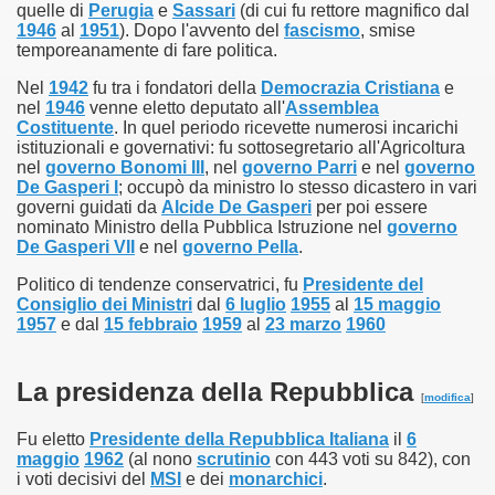
quelle di
Perugia
e
Sassari
(di cui fu rettore magnifico dal
1946
al
1951
). Dopo l'avvento del
fascismo
, smise
temporeanamente di fare politica.
Nel
1942
fu tra i fondatori della
Democrazia Cristiana
e
nel
1946
venne eletto deputato all'
Assemblea
Costituente
. In quel periodo ricevette numerosi incarichi
istituzionali e governativi: fu sottosegretario all'Agricoltura
nel
governo Bonomi III
, nel
governo Parri
e nel
governo
De Gasperi I
; occupò da ministro lo stesso dicastero in vari
governi guidati da
Alcide De Gasperi
per poi essere
nominato Ministro della Pubblica Istruzione nel
governo
De Gasperi VII
e nel
governo Pella
.
Politico di tendenze conservatrici, fu
Presidente del
Consiglio dei Ministri
dal
6 luglio
1955
al
15 maggio
1957
e dal
15 febbraio
1959
al
23 marzo
1960
La presidenza della Repubblica
[
modifica
]
Fu eletto
Presidente della Repubblica Italiana
il
6
maggio
1962
(al nono
scrutinio
con 443 voti su 842), con
i voti decisivi del
MSI
e dei
monarchici
.