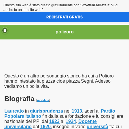
Questo sito web è stato creato gratuitamente con
SitoWebFaiDate.it
. Vuoi
anche tu un tuo sito web?
REGISTRATI GRATIS
policoro
Questo è un altro personaggio storico ha cui a Polioro
hanno intestato la piazza cioe piazza Segni. Adesso
vediamo un po la vita.
Biografia
[
modifica
]
Laureato
in
giurisprudenza
nel
1913
, aderì al
Partito
Popolare Italiano
fin dalla sua fondazione e fu consigliere
nazionale del PPI dal
1923
al
1924
.
Docente
universitario
dal
1920
, insegnò in varie
università
tra cui