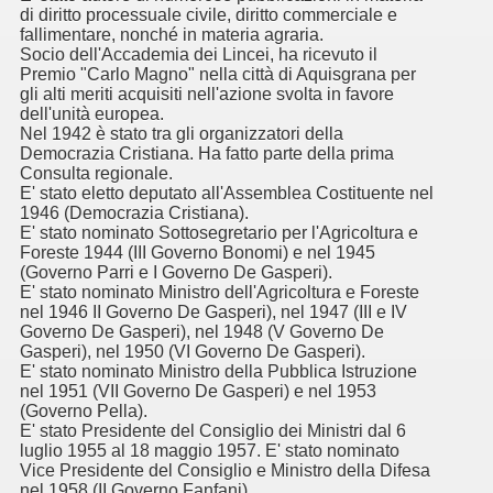
di diritto processuale civile, diritto commerciale e
fallimentare, nonché in materia agraria.
Socio dell'Accademia dei Lincei, ha ricevuto il
Premio "Carlo Magno" nella città di Aquisgrana per
gli alti meriti acquisiti nell'azione svolta in favore
dell'unità europea.
Nel 1942 è stato tra gli organizzatori della
Democrazia Cristiana. Ha fatto parte della prima
Consulta regionale.
E' stato eletto deputato all'Assemblea Costituente nel
1946 (Democrazia Cristiana).
E' stato nominato Sottosegretario per l'Agricoltura e
Foreste 1944 (III Governo Bonomi) e nel 1945
(Governo Parri e I Governo De Gasperi).
E' stato nominato Ministro dell'Agricoltura e Foreste
nel 1946 II Governo De Gasperi), nel 1947 (III e IV
Governo De Gasperi), nel 1948 (V Governo De
Gasperi), nel 1950 (VI Governo De Gasperi).
E' stato nominato Ministro della Pubblica Istruzione
nel 1951 (VII Governo De Gasperi) e nel 1953
(Governo Pella).
E' stato Presidente del Consiglio dei Ministri dal 6
luglio 1955 al 18 maggio 1957. E' stato nominato
Vice Presidente del Consiglio e Ministro della Difesa
nel 1958 (II Governo Fanfani).