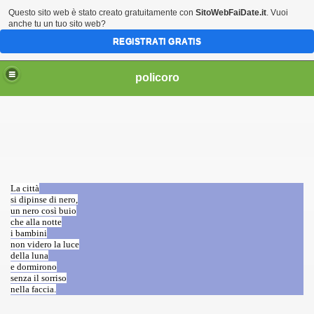
Questo sito web è stato creato gratuitamente con
SitoWebFaiDate.it
. Vuoi
anche tu un tuo sito web?
REGISTRATI GRATIS
policoro
La città
si dipinse di nero,
un nero così buio
che alla notte
i bambini
non videro la luce
della luna
e dormirono
senza il sorriso
nella faccia.