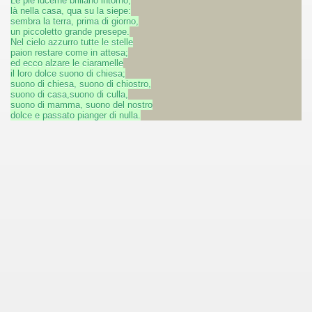
Le pie lucerne brillano intorno,
là nella casa, qua su la siepe:
sembra la terra, prima di giorno,
un piccoletto grande presepe.
Nel cielo azzurro tutte le stelle
paion restare come in attesa;
ed ecco alzare le ciaramelle
il loro dolce suono di chiesa;
suono di chiesa, suono di chiostro,
suono di casa,suono di culla,
suono di mamma, suono del nostro
dolce e passato pianger di nulla.