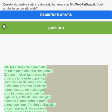
Questo sito web è stato creato gratuitamente con
SitoWebFaiDate.it
. Vuoi
anche tu un tuo sito web?
REGISTRATI GRATIS
policoro
Udii tra il suono le ciaramelle,
ho udito un suono di ninne nanne.
Ci sono in cielo tutte le stelle,
ci sono i lumi nelle capanne.
Sono venute dai monti oscuri
le ciaramelle senza dir niente;
hanno destata né suoi tuguri
tutta la buona povera gente.
Ognuno é sorto dal suo giaciglio;
accende il lume sotto la trave;
sanno quei lumi d'ombra e sbadiglio,
di cauti passi, di voce grave.